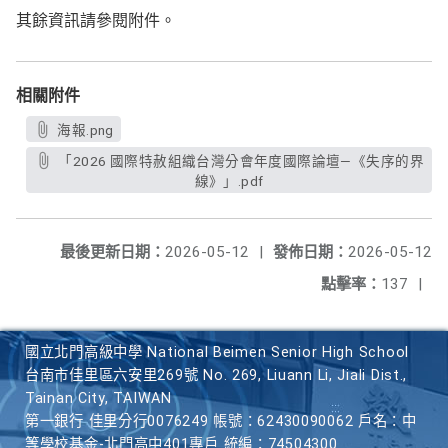
其餘資訊請參閱附件。
相關附件
海報.png
「2026 國際特赦組織台灣分會年度國際論壇—《失序的界
線》」.pdf
最後更新日期：
2026-05-12
|
發佈日期：
2026-05-12
點擊率：
137
|
國立北門高級中學 National Beimen Senior High School
台南市佳里區六安里269號 No. 269, Liuann Li, Jiali Dist.,
Tainan City, TAIWAN
第一銀行 佳里分行0076249 帳號：62430090062 戶名：中
等學校基金-北門高中401專戶 統編：74504300