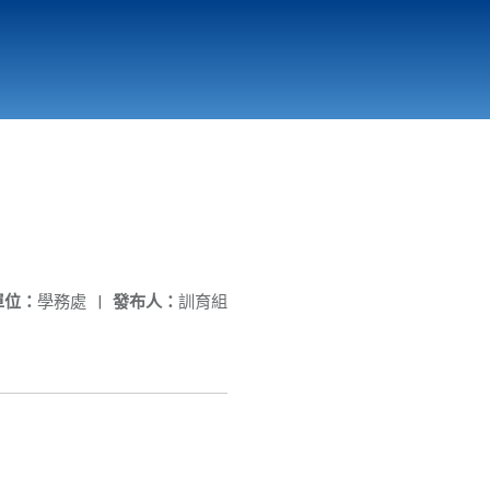
國立北門高級中學
縣市立改善校園環境計畫專區
北門高中合作社
單位：
學務處
|
發布人：
訓育組