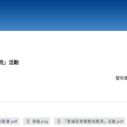
行政與教學單位
相關連結
用」活動
發布
書.pdf
海報.png
「奧福音樂實務與應用」活動.pdf