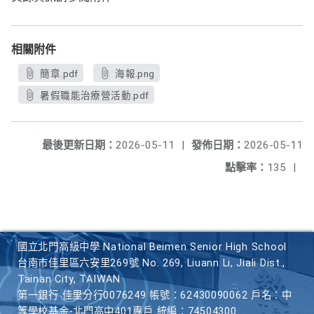
相關附件
簡章.pdf
海報.png
暑假職能治療營活動.pdf
最後更新日期：
2026-05-11
|
發佈日期：
2026-05-11
點擊率：
135
|
國立北門高級中學 National Beimen Senior High School
台南市佳里區六安里269號 No. 269, Liuann Li, Jiali Dist.,
Tainan City, TAIWAN
第一銀行 佳里分行0076249 帳號：62430090062 戶名：中
等學校基金-北門高中401專戶 統編：74504300