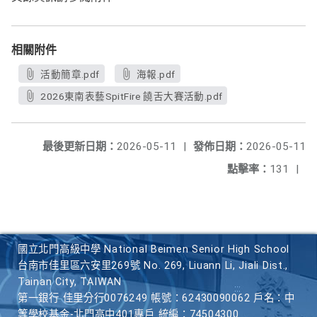
相關附件
活動簡章.pdf
海報.pdf
2026東南表藝SpitFire 饒舌大賽活動.pdf
最後更新日期：
2026-05-11
|
發佈日期：
2026-05-11
點擊率：
131
|
國立北門高級中學 National Beimen Senior High School
台南市佳里區六安里269號 No. 269, Liuann Li, Jiali Dist.,
Tainan City, TAIWAN
第一銀行 佳里分行0076249 帳號：62430090062 戶名：中
等學校基金-北門高中401專戶 統編：74504300