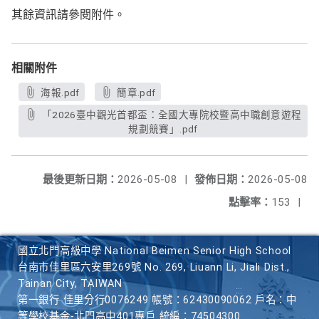
其餘資訊請參閱附件。
相關附件
海報.pdf
簡章.pdf
「2026臺中觀光首都盃：全國大專院校暨高中職創意遊程
規劃競賽」.pdf
最後更新日期：
2026-05-08
|
發佈日期：
2026-05-08
點擊率：
153
|
國立北門高級中學 National Beimen Senior High School
台南市佳里區六安里269號 No. 269, Liuann Li, Jiali Dist.,
Tainan City, TAIWAN
第一銀行 佳里分行0076249 帳號：62430090062 戶名：中
等學校基金-北門高中401專戶 統編：74504300