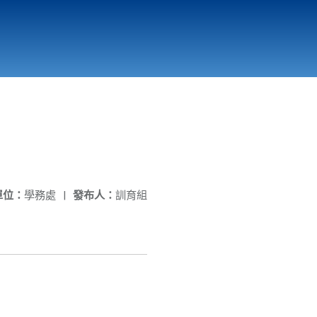
國立北門高級中學
縣市立改善校園環境計畫專區
北門高中合作社
單位：
學務處
|
發布人：
訓育組