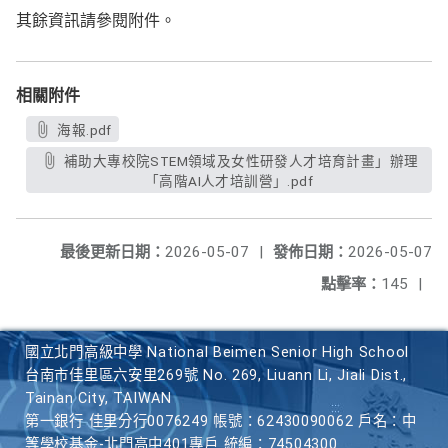
其餘資訊請參閱附件。
相關附件
海報.pdf
補助大專校院STEM領域及女性研發人才培育計畫」辦理
「高階AI人才培訓營」.pdf
最後更新日期：
2026-05-07
|
發佈日期：
2026-05-07
點擊率：
145
|
國立北門高級中學 National Beimen Senior High School
台南市佳里區六安里269號 No. 269, Liuann Li, Jiali Dist.,
Tainan City, TAIWAN
第一銀行 佳里分行0076249 帳號：62430090062 戶名：中
等學校基金-北門高中401專戶 統編：74504300