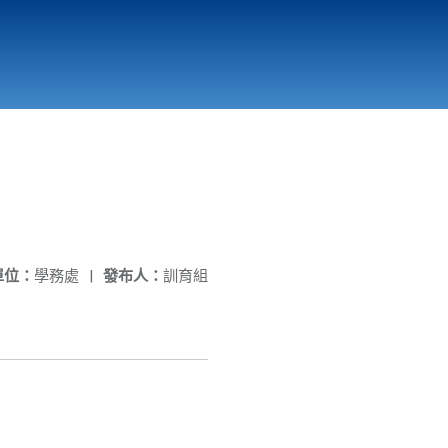
國立北門高級中學
縣市立改善校園環境計畫專區
北門高中合作社
單位：
學務處
|
發布人：
訓育組