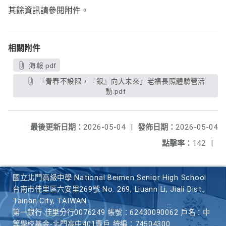
其餘資訊請參閱附件。
相關附件
海報.pdf
「青春不設限，『銀』向大未來」老福長照體驗營活
動.pdf
最後更新日期：
2026-05-04
|
發佈日期：
2026-05-04
點擊率：
142
|
國立北門高級中學 National Beimen Senior High School
台南市佳里區六安里269號 No. 269, Liuann Li, Jiali Dist.,
Tainan City, TAIWAN
第一銀行 佳里分行0076249 帳號：62430090062 戶名：中
等學校基金-北門高中401專戶 統編：74504300