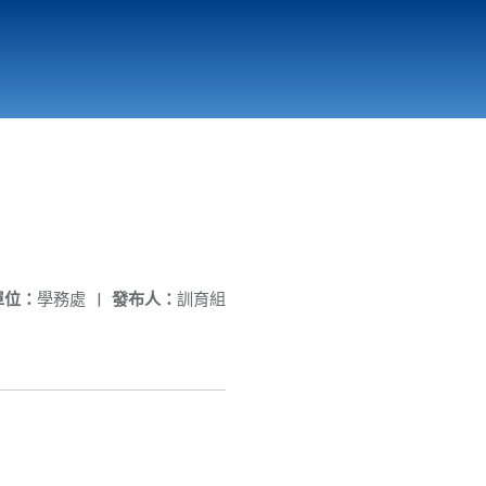
國立北門高級中學
縣市立改善校園環境計畫專區
北門高中合作社
單位：
學務處
|
發布人：
訓育組