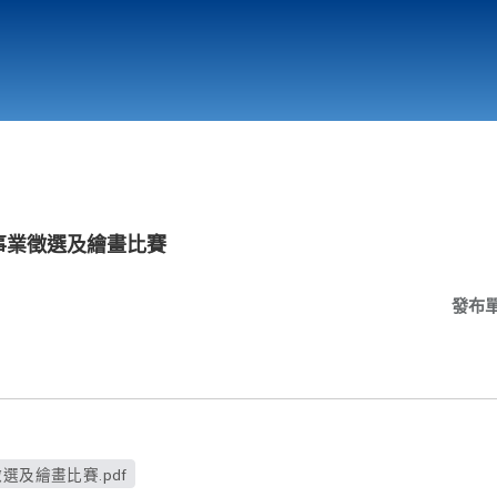
行政與教學單位
相關連結
節事業徵選及繪畫比賽
發布
選及繪畫比賽.pdf