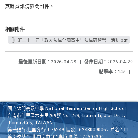
其餘資訊請參閱附件。
相關附件
第三十一屆「政大法律全國高中生法律研習營」活動.pdf
最後更新日期：
2026-04-29
|
發佈日期：
2026-04-29
點擊率：
145
|
國立北門高級中學 National Beimen Senior High School
台南市佳里區六安里269號 No. 269, Liuann Li, Jiali Dist.,
Tainan City, TAIWAN
第一銀行 佳里分行0076249 帳號：62430090062 戶名：中
等學校基金-北門高中401專戶 統編：74504300