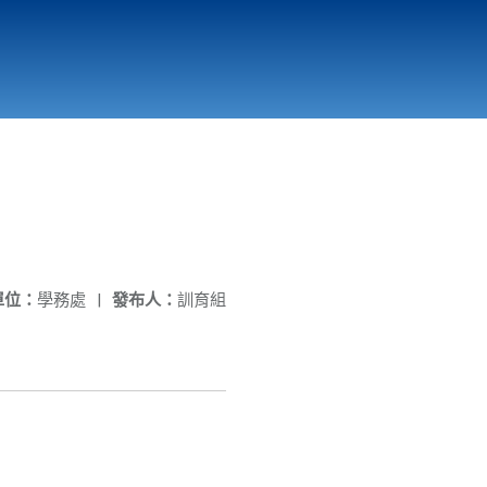
國立北門高級中學
縣市立改善校園環境計畫專區
北門高中合作社
單位：
學務處
|
發布人：
訓育組