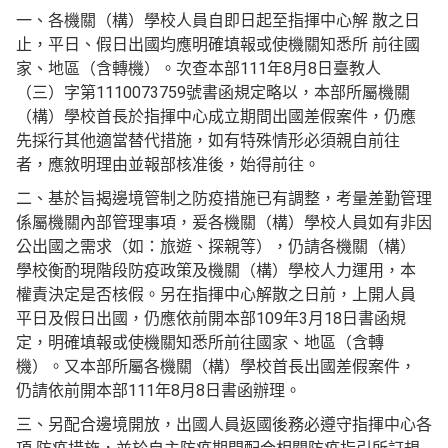
一、各機關（構）學校人員自即日起至指揮中心解 散之日
止，平日、假日出國均應明確填報或使機關知悉所 前往國
家、地區（含轉機）。次查本部111年8月8日臺教人
（三）字第1110073759號書函規定略以，本部所屬機關
（構）學校首長於指揮中心成立期間出國差假案件，仍應
先採行其他適當替代措施，如有特殊情形必須親自前往
者，應敘明理由並報部核准後，始得前往。
二、基於旨揭邊境管制之防疫措施已有調整，考量差勤管理
係屬機關內部管理事項，爰各機關（構）學校人員如有非因
公出國之需求（如：旅遊、探親等），仍請各機關（構）
學校衡酌現階段防疫政策及機關（構）學校人力運用，本
權責決定是否核假。另在指揮中心解散之日前，上開人員
平日及假日出國，仍應依前開本部109年3月18日書函規
定，明確填報或使機關知悉所前往國家、地區（含轉
機）。又本部所屬各機關（構）學校首長出國差假案件，
仍請依前開本部111年8月8日書函辦理。
三、另配合邊境開放，出國人員返國後務必遵守指揮中心各