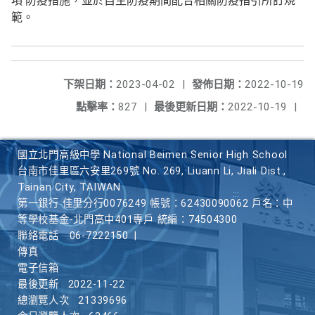
項 防疫措施，並於自主防疫期間配合相關防疫指引所訂規
範。
下架日期：
2023-04-02
|
發佈日期：
2022-10-19
點擊率：
827
|
最後更新日期：
2022-10-19
|
國立北門高級中學 National Beimen Senior High School
台南市佳里區六安里269號 No. 269, Liuann Li, Jiali Dist.,
Tainan City, TAIWAN
第一銀行 佳里分行0076249 帳號：62430090062 戶名：中
等學校基金-北門高中401專戶 統編：74504300
聯絡電話
06-7222150
|
傳真
電子信箱
最後更新
2022-11-22
總瀏覽人次
21339696