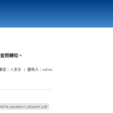
國立北門高級中學
縣市立改善校園環境計畫專區
北門高中合作社
請查照轉知。
單位：
人事室
|
發布人：
admin
78_senddoc1_Attach1.pdf