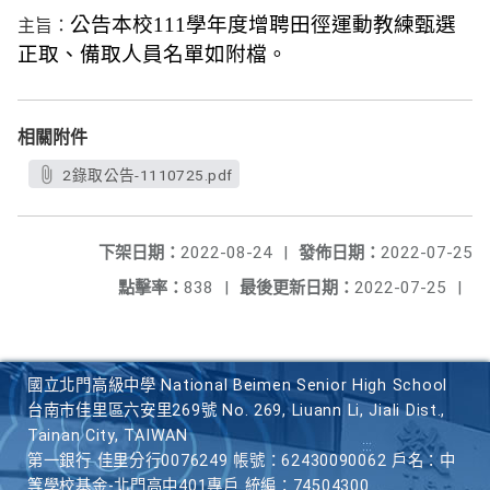
公告本校111學年度增聘田徑運動教練甄選
主旨：
正取、備取人員名單如附檔。
相關附件
2錄取公告-1110725.pdf
下架日期：
2022-08-24
|
發佈日期：
2022-07-25
點擊率：
838
|
最後更新日期：
2022-07-25
|
國立北門高級中學 National Beimen Senior High School
台南市佳里區六安里269號 No. 269, Liuann Li, Jiali Dist.,
Tainan City, TAIWAN
第一銀行 佳里分行0076249 帳號：62430090062 戶名：中
等學校基金-北門高中401專戶 統編：74504300