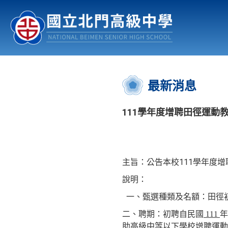
認識北中
行事曆
公佈欄
:::
最新消息
111學年度增聘田徑運動
主旨：公告本校111學年度
說明：
一、
甄選種類及名額：田徑
二、
聘期：初聘自民國
111
年
助高級中等以下學校增聘運動