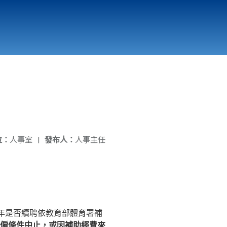
國立北門高級中學
縣市立改善校園環境計畫專區
北門高中合作社
位：
人事室
|
發布人：
人事主任
年是否續聘依教育部體育署補
，
僱條件中止
或因補助經費來