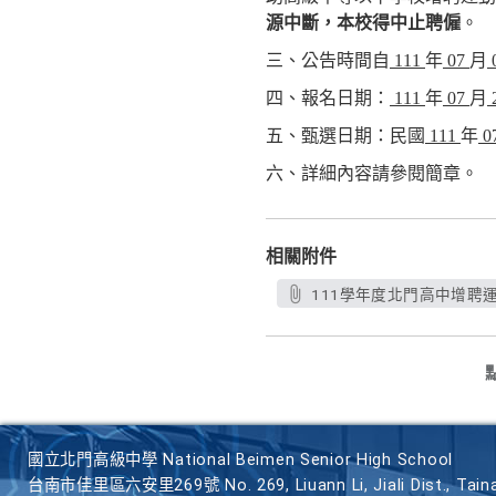
，
源中斷
本校得中止聘僱
。
三、公告時間自
111
年
07
月
四、報名日期：
111
年
07
月
五、甄選日期：民國
111
年
0
六、詳細內容請參閱簡章。
相關附件
111學年度北門高中增聘運動
國立北門高級中學 National Beimen Senior High School
台南市佳里區六安里269號 No. 269, Liuann Li, Jiali Dist., Taina