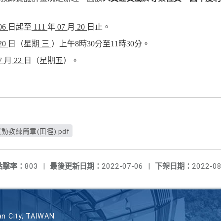
06
日起至
111
年
07
月
20
日止。
20
日（星期
三
）上午8時30分至11時30分。
7
月
22
日（星期
五
）。
教練簡章(田徑).pdf
點擊率：
803
|
最後更新日期：
2022-07-06
|
下架日期：
2022-08
n City, TAIWAN