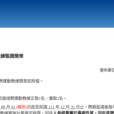
行政與教學單位
相關連結
教練甄選簡章
發布單
增聘運動教練簡章如附檔。
初級增聘運動教練正取1名，備取2名。
08
月
01
(
報到)
日起至民國
111
年
12
月
31
日止。聘期屆滿後每
，
教練實施計畫規定辦理，因該
人員經費屬於專案性質
因年度聘