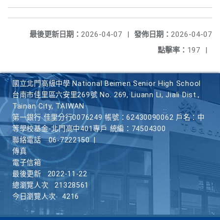
最後更新日期：
2026-04-07
|
發佈日期：
2026-04-07
點擊率：
197
|
國立北門高級中學 National Beimen Senior High School
台南市佳里區六安里269號 No. 269, Liuann Li, Jiali Dist.,
Tainan City, TAIWAN
第一銀行 佳里分行0076249 帳號：62430090062 戶名：中
等學校基金-北門高中401專戶 統編：74504300
聯絡電話
06-7222150
|
傳真
電子信箱
最後更新
2022-11-22
總瀏覽人次
21328561
今日瀏覽人次
4216