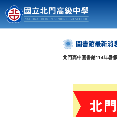
認識北中
行事曆
公佈欄
:::
圖書館最新消
北門高中圖書館114年暑