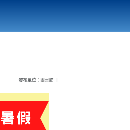
國立北門高級中學
縣市立改善校園環境計畫專區
北門高中合作社
發布單位：
圖書館
|