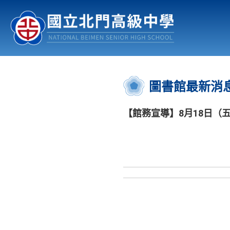
認識北中
行事曆
公佈欄
:::
圖書館最新消
【館務宣導】8月18日（