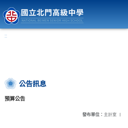
國立北門高級中學
:::
公告訊息
預算公告
發布單位：
主計室
|