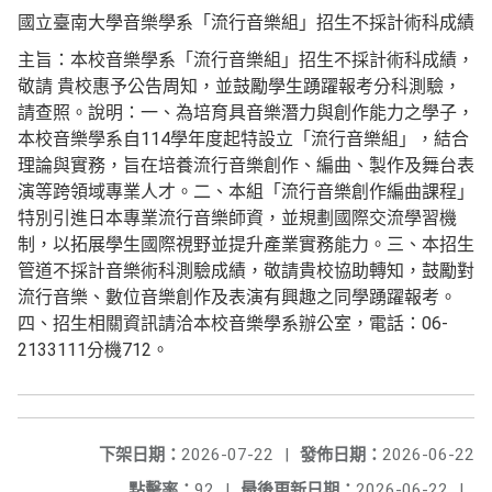
國立臺南大學音樂學系「流行音樂組」招生不採計術科成績
主旨：本校音樂學系「流行音樂組」招生不採計術科成績，
敬請 貴校惠予公告周知，並鼓勵學生踴躍報考分科測驗，
請查照。說明：一、為培育具音樂潛力與創作能力之學子，
本校音樂學系自114學年度起特設立「流行音樂組」，結合
理論與實務，旨在培養流行音樂創作、編曲、製作及舞台表
演等跨領域專業人才。二、本組「流行音樂創作編曲課程」
特別引進日本專業流行音樂師資，並規劃國際交流學習機
制，以拓展學生國際視野並提升產業實務能力。三、本招生
管道不採計音樂術科測驗成績，敬請貴校協助轉知，鼓勵對
流行音樂、數位音樂創作及表演有興趣之同學踴躍報考。
四、招生相關資訊請洽本校音樂學系辦公室，電話：06-
2133111分機712。
下架日期：
2026-07-22
|
發佈日期：
2026-06-22
點擊率：
92
|
最後更新日期：
2026-06-22
|