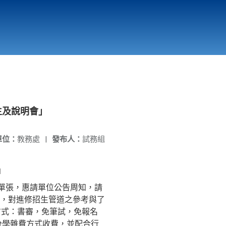
國立北門高級中學
縣市立改善校園環境計畫專區
北門高中合作社
生及說明會」
單位：
教務處
|
發布人：
試務組
」
單張，惠請單位公告周知，請
，對進修招生管道之參考與了
試方式：書審，免筆試，免報名
分學雜費方式收費，並配合行