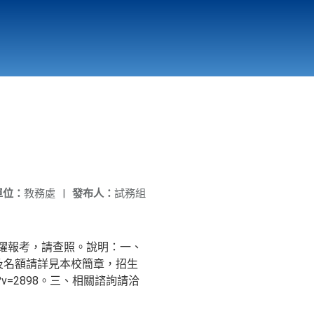
國立北門高級中學
縣市立改善校園環境計畫專區
北門高中合作社
單位：
教務處
|
發布人：
試務組
躍報考，請查照。說明：一、
系及名額請詳見本校簡章，招生
spx?v=2898。三、相關諮詢請洽