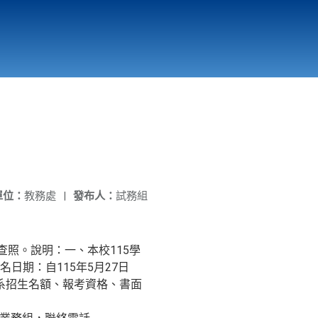
國立北門高級中學
縣市立改善校園環境計畫專區
北門高中合作社
單位：
教務處
|
發布人：
試務組
照。說明：一、本校115學
期：自115年5月27日
學系招生名額、報考資格、書面