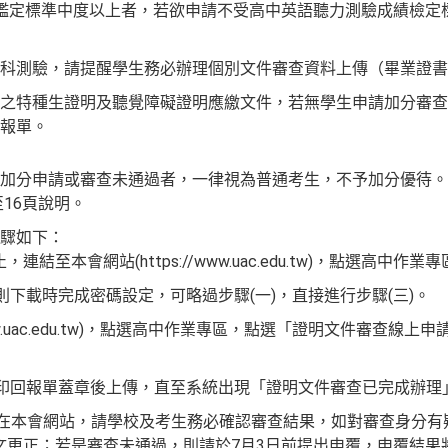
利部鑑定標準中度以上者，若欲申請不受高中英語聽力測驗成績檢
科測驗，請提醒學生務必辦理個別文件審查資料上傳（畢業證書
之特種生證明及聽覺障礙證明應繳文件，若無學生申請加分審查
報單。
加分申請或審查未通過者，一律視為普通考生，不予加分優待。
至16頁說明。
驟如下：
連結至本會網站(https://www.uac.edu.tw)，點選高中作業
則下載時完成密碼設定，可略過步驟(一)，直接進行步驟(三)。
/www.uac.edu.tw)，點選高中作業專區，點選「證明文件審查
列印回報單蓋章後上傳，直至系統出現「證明文件審查已完成辦理
告在本會網站，請學校及考生務必確認審查結果，如對審查身分有
來文更正；若是審查未通過，則請於7月3日前提出申覆，申覆結果