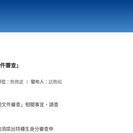
國立北門高級中學
縣市立改善校園環境計畫專區
北門高中合作社
文件審查」
單位：
教務處
|
發布人：
試務組
明文件審查」相關事宜，請查
，均須提出特種生身分審查申