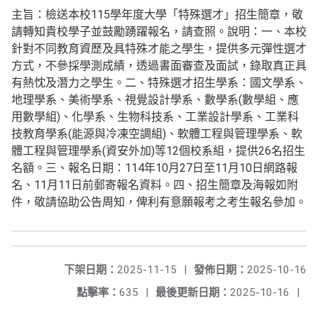
主旨：檢送本校115學年度大學「特殊選才」招生簡章，敬
請轉知貴校學子並鼓勵踴躍報名，請查照。說明：一、本校
針對不同教育資歷及具特殊才能之學生，提供多元彈性選才
方式，不參採學測成績，透過書面審查及面試，錄取真正具
有熱忱及潛力之學生。二、特殊選才招生學系：國文學系、
地理學系、美術學系、視覺設計學系、數學系(數學組、應
用數學組)、化學系、生物科技系、工業設計學系、工業科
技教育學系(能源與冷凍空調組)、軟體工程與管理學系、軟
體工程與管理學系(資安外加)等12個校系組，提供26名招生
名額。三、報名日期：114年10月27日至11月10日網路報
名、11月11日前郵寄報名資料。四、招生簡章及海報如附
件，敬請協助公告周知，俾利有意願報考之考生報名參加。
下架日期：
2025-11-15
|
發佈日期：
2025-10-16
點擊率：
635
|
最後更新日期：
2025-10-16
|