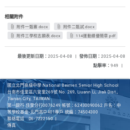
相關附件
附件一甄審.docx
附件二甄試.docx
附件三學校志願表.docx
114運動績優簡章.pdf
最後更新日期：
2025-04-08
|
發佈日期：
2025-04-08
點擊率：
949
|
國立北門高級中學 National Beimen Senior High School
台南市佳里區六安里269號 No. 269, Liuann Li, Jiali Dist.,
Tainan City, TAIWAN
第一銀行 佳里分行0076249 帳號：62430090062 戶名：中
等學校基金-北門高中401專戶 統編：74504300
聯絡電話
06-7222150
|
傳真