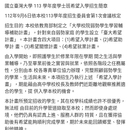
國立臺灣大學 113 學年度學士班希望入學招生簡章
112年9月6日依本校113學年度招生委員會第1次會議核定
招生目的: 本校依教育部制定之「大學校院弱勢學生學習輔
導補助計畫」，針對來自弱勢家庭 的學生設立「臺大希望
計畫」。本計畫含四大項目：(1)希望入學計畫、(2)希望助
學計 畫、(3)希望關懷計畫、(4)希望就業計畫。
由入學開始，即照護學生於修業年限在學期 間之生活與學
業輔導，乃至畢業前後之實習與就業，依照各階段之任務屬
性，分別由本 校各專責單位協力辦理，完整照顧弱勢學生
的學業、生活與未來。本項招生乃執行上述 「希望入學計
畫」，期能藉由高中學校校長及教師們近距離地觀察推薦適
合的學生，提 供入學本校的機會。
本計畫所預定招收的學生，其在校學科成績也許不很優秀，
無法經 由目前的升學管道錄取至本校；然而即使身處逆
境，他們仍具有認真上進、服務人群的 特質，且在獲得協
助後有希望能夠順利完成學業，期於未來能回饋鄉里、發揮
利他精神。