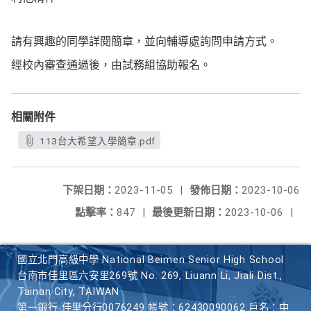
請有興趣的同學詳閱簡章，並向輔導處詢問申請方式。
經校內審查通過後，由試務組協助報名。
相關附件
113台大希望入學簡章.pdf
下架日期：
2023-11-05
|
發佈日期：
2023-10-06
點擊率：
847
|
最後更新日期：
2023-10-06
|
國立北門高級中學 National Beimen Senior High School
台南市佳里區六安里269號 No. 269, Liuann Li, Jiali Dist.,
Tainan City, TAIWAN
第一銀行 佳里分行0076249 帳號：62430090062 戶名：中