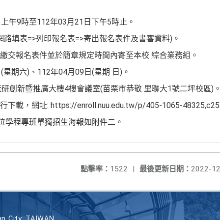
日上午9時至112年03月21日下午5時止。
網路填表=>列印報名表=>寄出報名表件及書審資料)。
繳交報名表件並於簡章規定時間內寄至本校 綜合業務組。
(星期六)、112年04月09日(星期 日)。
研創新暨推廣大樓4樓會議室(苗栗市恭敬 里聯大1號二坪校區)
https://enroll.nuu.edu.tw/p/405-1065-48325,c25
學位學程專班單獨招生海報如附件二。
點擊率：
1522
|
最後更新日期：
2022-12
n City, TAIWAN