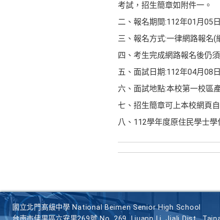
考試，招生簡章如附件一。
二、報名期間:112年01月05
三、報名方式:一律網路報名(
四、考生完成網路報名後仍須
五、面試日期:112年04月08日
六、面試地點:本校第一校區產
七、招生簡章可上本校網頁自行下載，網址: 
八、112學年度原住民學士
國立北門高級中學 National Beimen Senior High School
台南市佳里區六安里269號 No. 269, Liuann Li, Jiali Dist., Taina