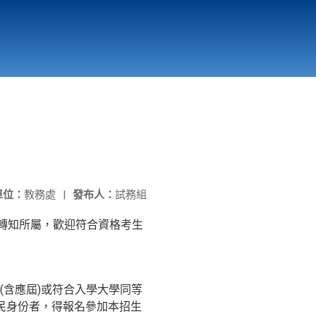
國立北門高級中學
縣市立改善校園環境計畫專區
北門高中合作社
單位：
教務處
|
發布人：
試務組
轉知所屬，歡迎符合資格考生
含應屆)或符合入學大學同等
民身份者，得報名參加本招生