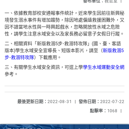
發布單位：
教官室
|
一、依據教育部校安通報事件統計，近來學生因前往新興秘
境發生溺水事件有增加趨勢，除因地處偏遠救援困難外，又
因不諳當地水性與一時興起戲水，忽略開放性水域之危險
性，請學生注意水域安全以及家長務必留意子女假日行蹤。
二、相關資料「新版救溺5步-救溺特攻隊」(國、臺、客語
版本)學生水域安全宣導長、短版本影片，請至（
新版救溺5
步-救溺特攻隊
）下載應用。
三、有關學生水域安全資訊，可逕上學
學生水域運動安全網
參考。
最後更新日期：
2022-08-31
|
發佈日期：
2022-07-22
點擊率：
1068
|