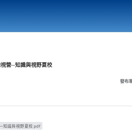
行政與教學單位
相關連結
科識視營─知識與視野夏校
發布
─知識與視野夏校.pdf