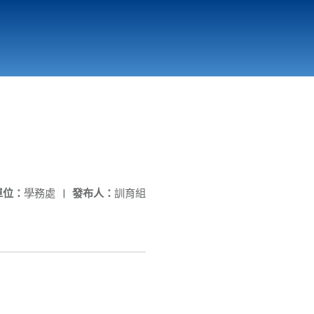
國立北門高級中學
縣市立改善校園環境計畫專區
北門高中合作社
單位：
學務處
|
發布人：
訓育組