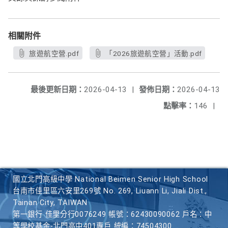
相關附件
旅遊航空營.pdf
「2026旅遊航空營」活動.pdf
最後更新日期：
2026-04-13
|
發佈日期：
2026-04-13
點擊率：
146
|
國立北門高級中學 National Beimen Senior High School
台南市佳里區六安里269號 No. 269, Liuann Li, Jiali Dist.,
Tainan City, TAIWAN
第一銀行 佳里分行0076249 帳號：62430090062 戶名：中
等學校基金-北門高中401專戶 統編：74504300