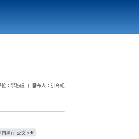
國立北門高級中學
縣市立改善校園環境計畫專區
北門高中合作社
單位：
學務處
|
發布人：
訓育組
南場)」公文.pdf