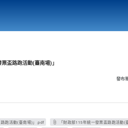
行政與教學單位
相關連結
發票盃路跑活動(臺南場)」
發布
跑活動(臺南場)」.pdf
「財政部115年統一發票盃路跑活動(臺