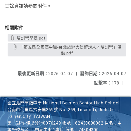
其餘資訊請參閱附件。
相關附件
培訓營簡章.pdf
「第五屆全國高中職-台北旅遊大使解說人才培訓營」活
動.pdf
最後更新日期：
2026-04-07
|
發佈日期：
2026-04-07
點擊率：
178
|
國立北門高級中學 National Beimen Senior High School
台南市佳里區六安里269號 No. 269, Liuann Li, Jiali Dist.,
Tainan City, TAIWAN
第一銀行 佳里分行0076249 帳號：62430090062 戶名：中
等學校基金-北門高中401專戶 統編：74504300