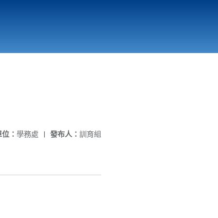
國立北門高級中學
縣市立改善校園環境計畫專區
北門高中合作社
單位：
學務處
|
發布人：
訓育組