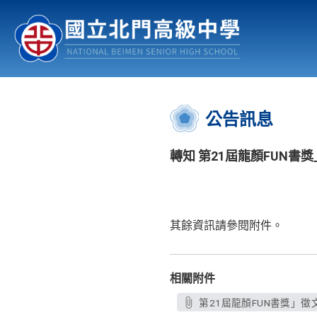
認識北中
行事曆
公佈欄
:::
公告訊息
轉知 第21屆龍顏FUN書
其餘資訊請參閱附件。
相關附件
第21屆龍顏FUN書獎」徵文