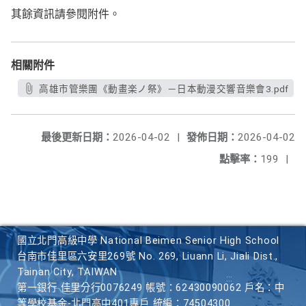
其餘資訊請參閱附件。
相關附件
高雄市管樂團《動畫楽ノ祭》－日本動漫交響音樂會3.pdf
最後更新日期：
2026-04-02
|
發佈日期：
2026-04-02
點擊率：
199
|
國立北門高級中學 National Beimen Senior High School
台南市佳里區六安里269號 No. 269, Liuann Li, Jiali Dist.,
Tainan City, TAIWAN
第一銀行 佳里分行0076249 帳號：62430090062 戶名：中
等學校基金-北門高中401專戶 統編：74504300