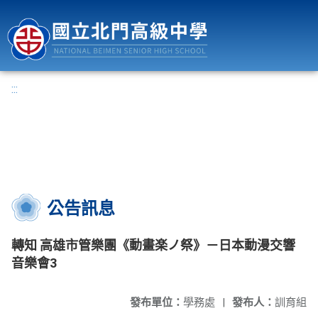
國立北門高級中學
:::
公告訊息
轉知 高雄市管樂團《動畫楽ノ祭》－日本動漫交響
音樂會3
發布單位：
學務處
|
發布人：
訓育組