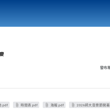
行政與教學單位
相關連結
幕慶
發布
.pdf
時間表.pdf
海報.pdf
2026師大音樂節開幕慶