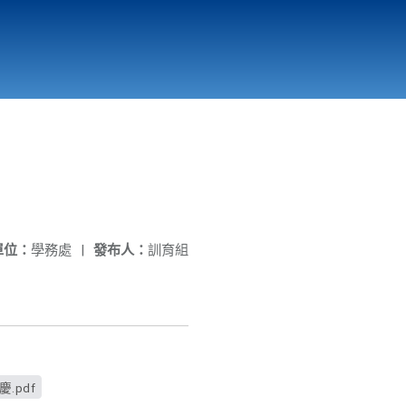
國立北門高級中學
縣市立改善校園環境計畫專區
北門高中合作社
單位：
學務處
|
發布人：
訓育組
.pdf