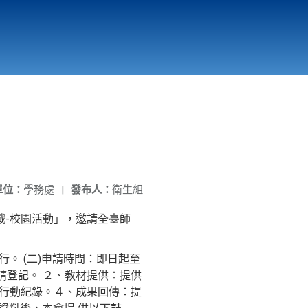
國立北門高級中學
縣市立改善校園環境計畫專區
北門高中合作社
單位：
學務處
|
發布人：
衛生組
戰-校園活動」，邀請全臺師
。 (二)申請時間：即日起至
申請登記。 ２、教材提供：提供
碳行動紀錄。４、成果回傳：提