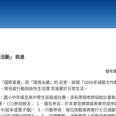
行政與教學單位
相關連結
園活動」 訊息
發布
「國際素養」與「環境永續」的 初衷，辦理「2026年減碳大作
，將低碳行動與綠色生活理 念落實於日常生活。
象：國小中年級至高中學生班級或社團，須有帶領老師協助計畫執行
複申請。 (三)參加辦法： １、報名參加：於本會官網填寫表單完成
卡(紙本或電子檔)。 ３、行動參與：每位挑戰者將進行七日減