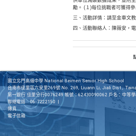
供單位減碳數據成果，並附至
勵。 (１)每位挑戰者可獲得
三、活動詳情：請至金車文教基金會官
四、活動聯絡人：陳薇安，電話：02-2
國立北門高級中學 National Beimen Senior High School
台南市佳里區六安里269號 No. 269, Liuann Li, Jiali Dist., Taina
第一銀行 佳里分行0076249 帳號：62430090062 戶名：中等
聯絡電話
06-7222150
|
傳真
電子信箱