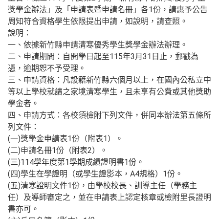
獎學金辦法」及「申請表暨申請名冊」各1份，請惠予公告
周知符合資格學生依限提出申請，如說明，請查照。
說明：
一、依據新竹縣申請清寒優秀學生獎學金辦法辦理。
二、申請期間：自開學日起至115年3月31日止，郵戳為
憑，逾期恕不予受理。
三、申請資格：凡設籍新竹縣六個月以上，在國內公私立中
等以上學校就讀之家境清寒學生，且未享有公費或其他獎助
學金者。
四、申請方式：各校須檢附下列文件，併同本辦法第五條所
列文件：
(一)獎學金申請表1份（附表1）。
(二)申請名冊1份（附表2）。
(三)114學年度第1學期成績證明書1份。
(四)學生在學證明（或學生證影本，A4規格）1份。
(五)清寒證明文件1份，由學校校長、訓導主任（學務主
任）及導師審定之，並在申請表上認定核章或檢附里長證明
書亦可。