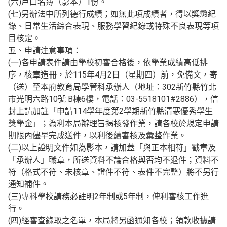
(六)戶口名簿（影本）1份。
(七)另辦法中所列德行成績；如無此項成績者，得以獎懲紀
錄、日常生活綜合表現、服務學習紀錄或特殊不良表現等項
目核定。
五、申請注意事項：
(一)各申請表件請由學校初審合格後，依學業成績高低排
序，核章造冊，於115年4月2日（星期四）前，免備文，寄
（送）至本府教育局學管科承辦人（地址：302新竹縣竹北
市光明六路10號 B棟6樓，電話：03-5518101#2886），信
封上請加註「申請114學年度第2學期新竹縣清寒優秀學生
獎學金」；為利本局辦理旨揭核發作業，請各校於規定申請
期限內儘早完成送件，以利後續審核及彙整作業。
(二)以上證明文件如為影本，請加蓋「與正本相符」戳章及
「承辦人」職章，所送資料不論合格與否均不退件；資料不
符（格式不符、未核章、證件不符、表件不完整）將不另行
通知補件。
(三)專科學校請務必註明2年制或5年制，俾利審核工作進
行。
(四)經審查錄取之名單，本局將另函通知各校；領款收據請