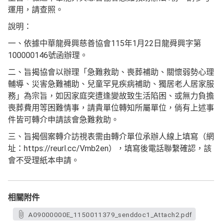
運用，請查照。
說明：
一、依據中華龍舜興慈善協會115年1月22日龍舜興字第
100000146號函辦理。
二、旨揭協會以辦理「急難救助、喪葬補助、關懷弱勢心理
輔導、災害急難補助、兒童罕見疾病補助、獨居老人居家服
務」為宗旨，如因家庭突遭逢變故致生活陷困、或無力負擔
喪葬費用等困難情事，請貴單位轉知所屬單位，倘有上述事
件皆可轉介申請該會急難救助。
三、旨揭個案轉介訪視表需由轉介單位承辦人線上填寫（網
址：https://reurl.cc/Vmb2en），填寫後電話聯繫確認，該
會不受理紙本申請。
相關附件
A09000000E_1150011379_senddoc1_Attach2.pdf