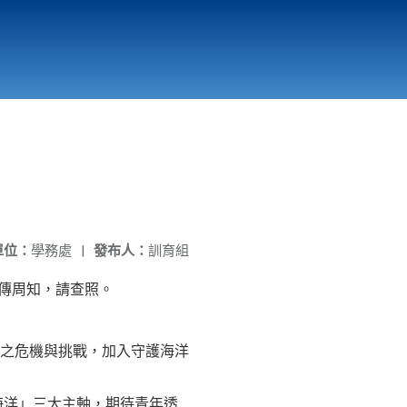
國立北門高級中學
縣市立改善校園環境計畫專區
北門高中合作社
單位：
學務處
|
發布人：
訓育組
宣傳周知，請查照。
之危機與挑戰，加入守護海洋
海洋」三大主軸，期待青年透