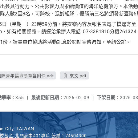
出兼具行動力、公共影響力與永續價值的海洋危機解方。本活動歡
隊人數2至8名，可跨校、混齡組隊；優勝前三名將頒發新臺幣5
25日（星期一）23時59分前，將提案內容及報名表電子檔逕寄至
ail.com，如有相關疑義，請逕洽承辦人電話: 07-3381810分機261324
1份，請貴單位協助將活動訊息於網站宣傳週知，至紉公誼。
本會辦理「2026臺灣海洋國際青年論壇」簡章及
洋國際青年論壇簡章含附件.odt
來文.pdf
份，請貴單位惠予協助宣傳周知，請查照。
點擊率：
355
|
最後更新日期：
2026-02-09
|
下架日期：
2026-03
壇由海洋委員會發起，鼓勵全球青年學子運用海洋
創新構想，解決海洋所面臨之危機與挑戰，加入
的行列。
n City, TAIWAN
學校基金-北門高中401專戶 統編：74504300