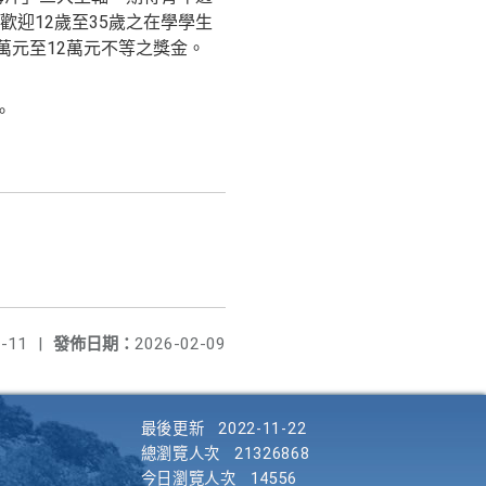
迎12歲至35歲之在學學生
萬元至12萬元不等之獎金。
。
報名
-11
|
發佈日期：
2026-02-09
元
守護
最後更新
2022-11-22
總瀏覽人次
21326868
今日瀏覽人次
14556