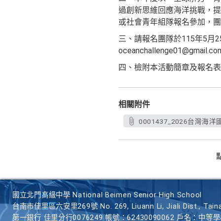
過創新思維回應海洋挑戰，提
或社會青年組隊報名參加，團
三、請報名團隊於115年5月
oceanchallenge01@gm
四、檢附本活動簡章及報名表
相關附件
主旨：檢送
0001437_2026台灣海
表1
說明：
一、本論
素及
國立北門高級中學 National Beimen Senior High School
海洋
台南市佳里區六安里269號 No. 269, Liuann Li, Jiali Dist., Taina
第一銀行 佳里分行0076249 帳號：62430090062 戶名：中等