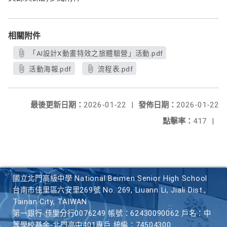
相關附件
「AI設計X動畫特效之旅體驗營」活動.pdf
活動海報.pdf
流程表.pdf
最後更新日期：
2026-01-22
|
發佈日期：
2026-01-22
點擊率：
417
|
國立北門高級中學 National Beimen Senior High School
台南市佳里區六安里269號 No. 269, Liuann Li, Jiali Dist.,
Tainan City, TAIWAN
第一銀行 佳里分行0076249 帳號：62430090062 戶名：中
等學校基金-北門高中401專戶 統編：74504300