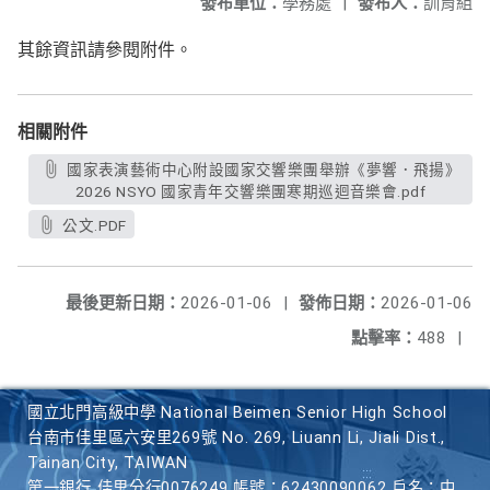
發布單位：
學務處
|
發布人：
訓育組
其餘資訊請參閱附件。
相關附件
國家表演藝術中心附設國家交響樂團舉辦《夢響．飛揚》
2026 NSYO 國家青年交響樂團寒期巡迴音樂會.pdf
公文.PDF
最後更新日期：
2026-01-06
|
發佈日期：
2026-01-06
點擊率：
488
|
國立北門高級中學 National Beimen Senior High School
台南市佳里區六安里269號 No. 269, Liuann Li, Jiali Dist.,
Tainan City, TAIWAN
第一銀行 佳里分行0076249 帳號：62430090062 戶名：中