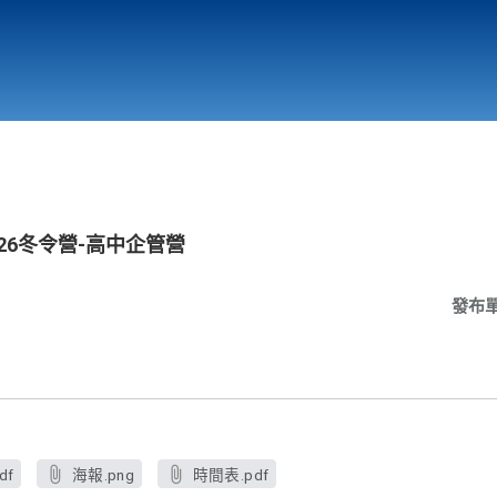
行政與教學單位
相關連結
26冬令營-高中企管營
發布
df
海報.png
時間表.pdf