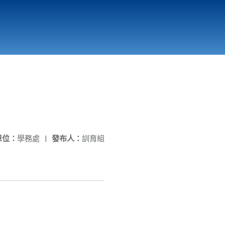
國立北門高級中學
縣市立改善校園環境計畫專區
北門高中合作社
單位：
學務處
|
發布人：
訓育組