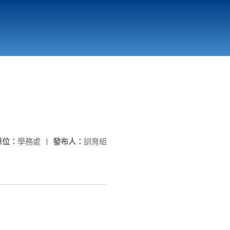
國立北門高級中學
縣市立改善校園環境計畫專區
北門高中合作社
單位：
學務處
|
發布人：
訓育組