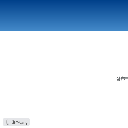
行政與教學單位
相關連結
發布
海報.png