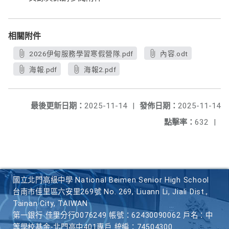
相關附件
2026伊甸服務學習寒假營隊.pdf
內容.odt
海報.pdf
海報2.pdf
最後更新日期：
2025-11-14
|
發佈日期：
2025-11-14
點擊率：
632
|
國立北門高級中學 National Beimen Senior High School
台南市佳里區六安里269號 No. 269, Liuann Li, Jiali Dist.,
Tainan City, TAIWAN
第一銀行 佳里分行0076249 帳號：62430090062 戶名：中
等學校基金-北門高中401專戶 統編：74504300