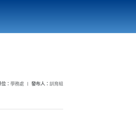
國立北門高級中學
縣市立改善校園環境計畫專區
北門高中合作社
單位：
學務處
|
發布人：
訓育組