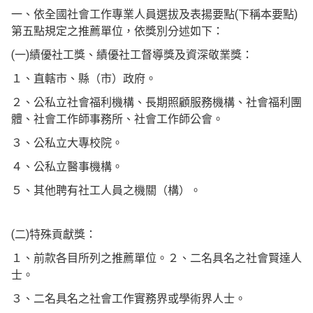
(
)
一、依全國社會工作專業人員選拔及表揚要點
下稱本要點
第五點規定之推薦單位，依獎別分述如下：
(
)
一
績優社工獎、績優社工督導獎及資深敬業獎：
１、直轄市、縣（市）政府。
２、公私立社會福利機構、長期照顧服務機構、社會福利團
體、社會工作師事務所、社會工作師公會。
３、公私立大專校院。
４、公私立醫事機構。
５、其他聘有社工人員之機關（構）。
(
)
二
特殊貢獻獎：
１、前款各目所列之推薦單位。２、二名具名之社會賢達人
士。
３、二名具名之社會工作實務界或學術界人士。