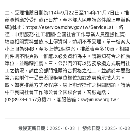
114
9
22
114
11
7
二、受理推薦日期為
年
月
日至
年
月
日止，推
薦資料應於受理截止日前，至本部人民申請案件線上申辦系
(
https://eservice.mohw.gov.tw/ServiceLst
統
網址：
，路
-
-
)
徑：申辦服務
社工相關
全國社會工作專業人員選拔推薦
填寫相關資料並依序上傳資料，逾期不予受理，單一檔案大
5MB
2
10
小上限為
，至多上傳
個檔案，推薦表至多
頁，相關
附件則不限頁數，惟應以必要資料為主。請轉知符合之推薦
單位，並踴躍推薦。三、公部門如有以勞務承攬方式聘用社
工之情況，請由公部門推薦符合資格之社工，並請於本要點
第六點附件一受薦者服務單位欄位加註為勞務承攬人力。
四、如有推薦方式及程序、線上辦理操作之相關問題，請洽
中華民國社會工作師公會全國聯合會，客服電話：
(02)8978-6157
21
sw@nusw.org.tw
分機
，客服信箱：
。
最後更新日期：
2025-10-03
|
發佈日期：
2025-10-03