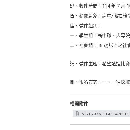
114
7
1
肆、收件時間：
年
月
/
伍、參賽對象：高中
職在籍
陸、徵件組別：
一、學生組：高中職、大專院
18
二、社會組：
歲以上之社
柒、徵件主題：希望透過比賽
捌、報名方式：一、一律採取
相關附件
62702076_11431478000