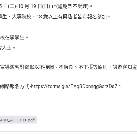
5
(
)-10
19
(
)
(
)
日
二
月
日
日
止
逾期恕不受理
。
18
學生、大專院校、
歲以上有興趣者皆可報名參加。
校在學學生。
會人士。
宣導遊客對獼猴以不接觸、不餵食、不干擾等原則，讓遊客知道
-https://forms.gle/TAqBDpnnqgGcrzDs7
網路報名方式
。
A0C_ATTCH1.pdf