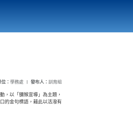
國立北門高級中學
縣市立改善校園環境計畫專區
北門高中合作社
單位：
學務處
|
發布人：
訓育組
動，以「獼猴宣導」為主題，
口的金句標語，藉此以活潑有